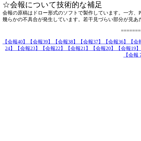
☆会報について技術的な補足
会報の原稿はドロー形式のソフトで製作しています。一方、
幾らかの不具合が発生しています。若干見づらい部分が見あ
=======
【会報40】
【会報39】
【会報38】
【会報37】
【会報36】
【会報
24】
【会報23】
【会報22】
【会報21】
【会報20】
【会報19】
【会報