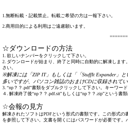
1.無断転載・記載禁止。転載ご希望の方は一報下さい。
2.商用目的による利用はご遠慮願います。
=======
☆ダウンロードの方法
1. 欲しいナンバーをクリックして下さい。
2. ダウンロードが始まり、終了と同時に自動的に解凍します。解
さい。
※解凍には「ZIP IT」もしくは「「StuffIt E
多いですが、パソコン雑誌のおまけCDに収録されて
3. “np？？.pdf”書類をダブルクリックして下さい。キー
４. 解凍終了後“np？？.pdf.sit”もしくは“np？？.zip”と
☆会報の見方
解凍されたソフトはPDFという形式の書類です。この形式
を参照して下さい。文書を開くにはパスワードが必要です。